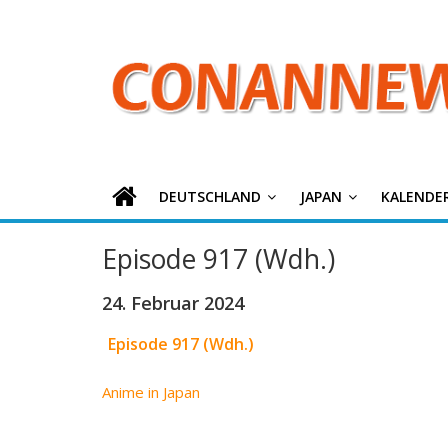
ConanNews.or
Zum
Inhalt
springen
Detektiv
Conan
News
DEUTSCHLAND
JAPAN
KALENDE
Episode 917 (Wdh.)
24. Februar 2024
Episode 917 (Wdh.)
Anime in Japan