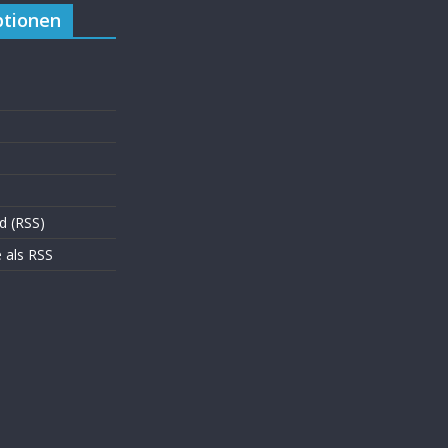
tionen
d (RSS)
als RSS