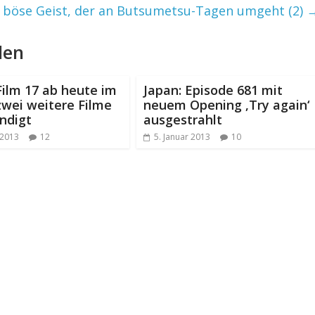
r böse Geist, der an Butsumetsu-Tagen umgeht (2)
len
Film 17 ab heute im
Japan: Episode 681 mit
zwei weitere Filme
neuem Opening ‚Try again‘
ndigt
ausgestrahlt
 2013
12
5. Januar 2013
10