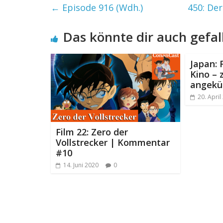
←
Episode 916 (Wdh.)
450: De
Das könnte dir auch gefal
Japan: 
Kino – 
angekü
20. April
Film 22: Zero der
Vollstrecker | Kommentar
#10
14. Juni 2020
0