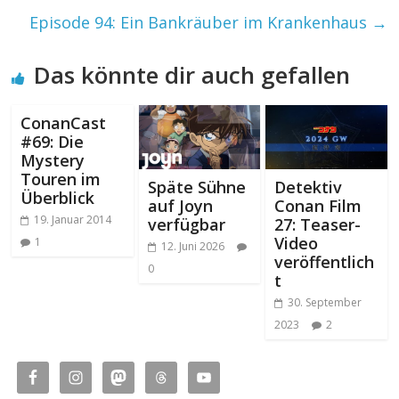
Episode 94: Ein Bankräuber im Krankenhaus
→
Das könnte dir auch gefallen
ConanCast
#69: Die
Mystery
Touren im
Späte Sühne
Detektiv
Überblick
auf Joyn
Conan Film
19. Januar 2014
verfügbar
27: Teaser-
Video
1
12. Juni 2026
veröffentlich
0
t
30. September
2023
2