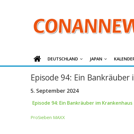
ConanNews.or
Zum
Inhalt
springen
Detektiv
Conan
News
DEUTSCHLAND
JAPAN
KALENDE
Episode 94: Ein Bankräuber
5. September 2024
Episode 94: Ein Bankräuber im Krankenhaus
ProSieben MAXX