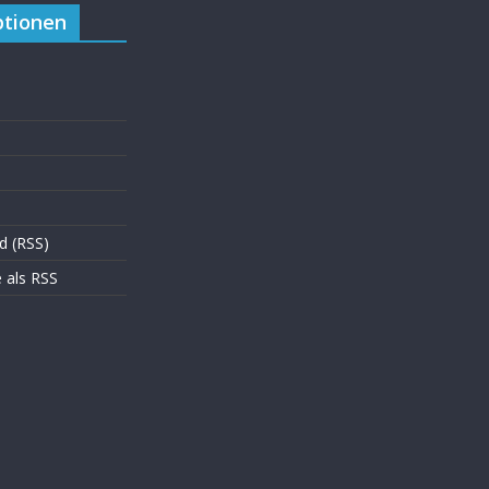
tionen
d (RSS)
als RSS