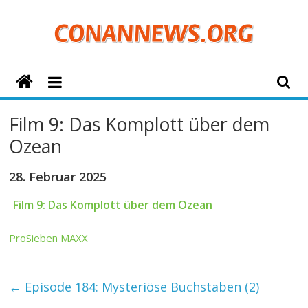
Zum
Inhalt
springen
ConanNews.org
Detektiv
Film 9: Das Komplott über dem
Conan
Ozean
News
28. Februar 2025
Film 9: Das Komplott über dem Ozean
ProSieben MAXX
←
Episode 184: Mysteriöse Buchstaben (2)