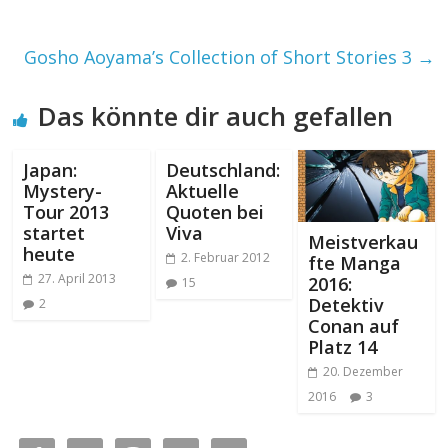
Gosho Aoyama’s Collection of Short Stories 3
→
Das könnte dir auch gefallen
Japan:
Deutschland:
Mystery-
Aktuelle
Tour 2013
Quoten bei
startet
Viva
Meistverkau
heute
2. Februar 2012
fte Manga
27. April 2013
2016:
15
Detektiv
2
Conan auf
Platz 14
20. Dezember
2016
3