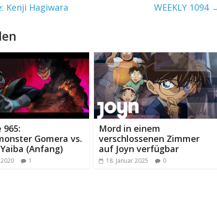
e: Kenji Hagiwara
WEEKLY 1094
len
 965:
Mord in einem
monster Gomera vs.
verschlossenen Zimmer
Yaiba (Anfang)
auf Joyn verfügbar
r 2020
1
18. Januar 2025
0