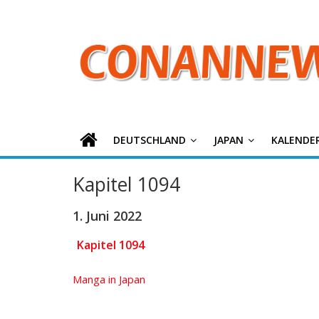
ConanNews.or
Zum
Inhalt
springen
Detektiv
Conan
News
DEUTSCHLAND
JAPAN
KALENDE
Kapitel 1094
1. Juni 2022
Kapitel 1094
Manga in Japan