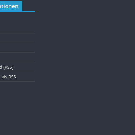
tionen
d (RSS)
als RSS