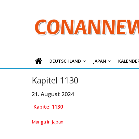
ConanNews.or
Zum
Inhalt
springen
Detektiv
Conan
News
DEUTSCHLAND
JAPAN
KALENDE
Kapitel 1130
21. August 2024
Kapitel 1130
Manga in Japan