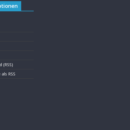
tionen
d (RSS)
als RSS