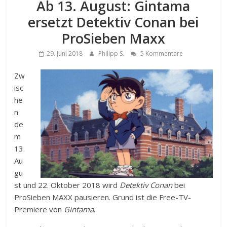
Ab 13. August: Gintama
ersetzt Detektiv Conan bei
ProSieben Maxx
29. Juni 2018
Philipp S.
5 Kommentare
Zw
isc
he
n
de
m
13.
Au
gu
st und 22. Oktober 2018 wird
Detektiv Conan
bei
ProSieben MAXX pausieren. Grund ist die Free-TV-
Premiere von
Gintama
.