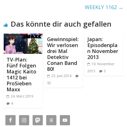
WEEKLY 1162
→
Das könnte dir auch gefallen
Gewinnspiel:
Japan:
Wir verlosen
Episodenpla
drei Mal
n November
Detektiv
2013
TV-Plan:
Conan Band
10. November
Fünf Folgen
80!
Magic Kaito
2013
3
23. Juni 2014
1412 bei
ProSieben
92
Maxx
24. März 2019
4