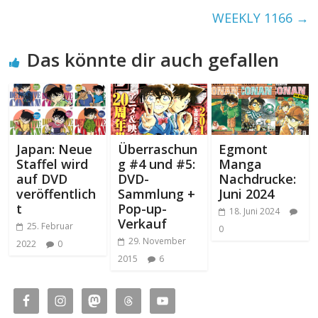
WEEKLY 1166
→
Das könnte dir auch gefallen
Japan: Neue
Überraschun
Egmont
Staffel wird
g #4 und #5:
Manga
auf DVD
DVD-
Nachdrucke:
veröffentlich
Sammlung +
Juni 2024
t
Pop-up-
18. Juni 2024
Verkauf
25. Februar
0
29. November
2022
0
2015
6