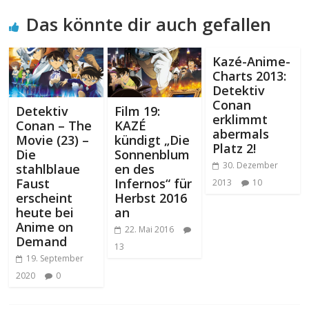
Das könnte dir auch gefallen
Kazé-Anime-
Charts 2013:
Detektiv
Conan
Detektiv
Film 19:
erklimmt
Conan – The
KAZÉ
abermals
Movie (23) –
kündigt „Die
Platz 2!
Die
Sonnenblum
30. Dezember
stahlblaue
en des
Faust
Infernos“ für
2013
10
erscheint
Herbst 2016
heute bei
an
Anime on
22. Mai 2016
Demand
13
19. September
2020
0