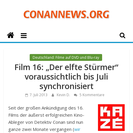
Zum
Inhalt
springen
ConanNews.org
Detektiv
Conan
Deutschland: Filme auf DVD und Blu-ray
News
Film 16: „Der elfte Stürmer“
voraussichtlich bis Juli
synchronisiert
7. Juli 2013
Kevin D.
5 Kommentare
Seit der großen Ankündigung des 16.
Films der äußerst erfolgreichen Kino-
Ableger von Detektiv Conan sind nun
ganze zwei Monate vergangen (
wir