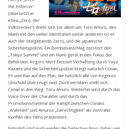
the Enforcer“
(übersetzt in
etwa „Zero, der
Vollstrecker“) dreht sich vor allem um Toru Amuro, den
Mann mit den vielen Identitäten (unter anderem ist er
auch der titelgebende Zero), und die japanische
Sicherheitspolizei. Ein Bombenanschlag zerstört den
„Tokyo Summit“ und ein Mann gerät in den Fokus der
Behörden: Kogoro Mori! Dessen Verhaftung durch Yuya
Kazami und die Sicherheitspolizei bringt natürlich Conan,
Eri und Ran auf den Plan, die natürlich alle von Kogoros
Unschuld überzeugt sind. Doch ein Mann stellt sich
Conan in den Weg: Toru Amuro. Weiterhin wird durch das
Voice Over der Charakter und durch das
Promotionsmaterial der Kampf zwischen Conans
„Wahrheit“ und Amuros „Gerechtigkeit“ als zentraler
Konflikt des Films präsentiert.
Natürlich sind auch wieder die Detective Boys dabei, viel