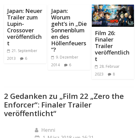
Japan: Neuer
Japan:
Trailer zum
Worum
Lupin-
geht’s in „Die
Crossover
Sonnenblum
Film 26:
veröffentlich
en des
Finaler
t
Höllenfeuers
Trailer
“?
21. September
veröffentlich
9. Dezember
t
2013
6
2014
6
28. Februar
2023
8
2 Gedanken zu „
Film 22 „Zero the
Enforcer“: Finaler Trailer
veröffentlicht
“
Henni
1. März 2018 um 16:21