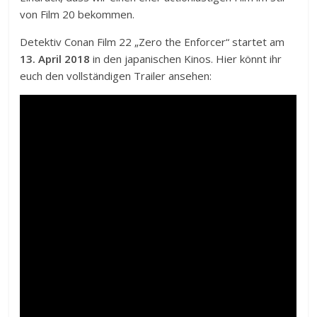
von Film 20 bekommen.
Detektiv Conan Film 22 „Zero the Enforcer“ startet am
13. April 2018
in den japanischen Kinos. Hier könnt ihr
euch den vollständigen Trailer ansehen: