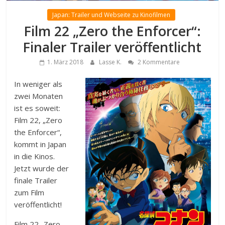
Japan: Trailer und Webseite zu Kinofilmen
Film 22 „Zero the Enforcer“:
Finaler Trailer veröffentlicht
1. März 2018
Lasse K.
2 Kommentare
In weniger als
zwei Monaten
ist es soweit:
Film 22, „Zero
the Enforcer“,
kommt in Japan
in die Kinos.
Jetzt wurde der
finale Trailer
zum Film
veröffentlicht!
Film 22 „Zero