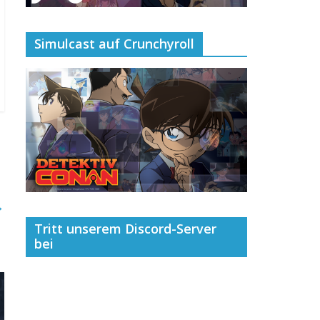
Simulcast auf Crunchyroll
→
Tritt unserem Discord-Server
bei