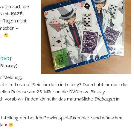
voran auch die
ns mit
KAZÉ
n Tagen nicht
 machen –
l!
(
DVD
)
Blu-ray)
er Meldung,
 ihr im Lostopf. Seid ihr doch in Leipzig? Dann habt ihr dort die
iellen Release am 25. März an die DVD bzw. Blu-ray
h vorab an. Finden könnt ihr das mutmaßliche
Diebesgut
in
eitstellung der beiden Gewinnspiel-Exemplare und wünschen
ck!
♥