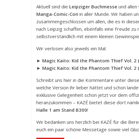
Aktuell sind die
Leipziger Buchmesse
und allen 
Manga-Comic-Con
in aller Munde. Wir haben u
zusammengeschlossen um allen, die es in diese
nach Leipzig schaffen, ebenfalls eine Freude zu
selbstverständlich mit einem kleinen Gewinnspie
Wir verlosen also jeweils ein Mal:
► Magic Kaito: Kid the Phantom Thief Vol. 2 
► Magic Kaito: Kid the Phantom Thief Vol. 2 (
Schreibt uns hier in die Kommentare unter dies
welche Version ihr lieber hättet und schon landet
exklusive Gelegenheit schon jetzt vor dem offiz
heranzukommen – KAZÉ bietet diese dort nämlic
Halle 1 am Stand B300
!
Wir bedanken uns herzlich bei KAZÉ für die Ber
euch ein paar schöne Messetage sowie viel Glü