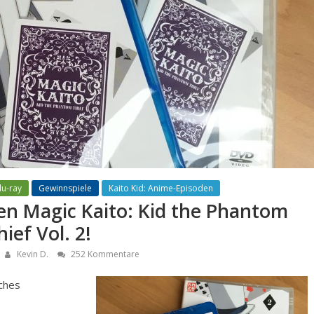
lu-ray
Gewinnspiele
Kaito Kid: Anime-Episoden
sen Magic Kaito: Kid the Phantom
hief Vol. 2!
Kevin D.
252 Kommentare
ches