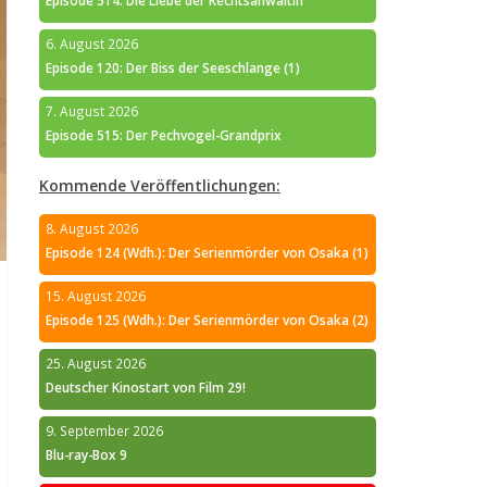
Episode 514: Die Liebe der Rechtsanwältin
6. August 2026
Episode 120: Der Biss der Seeschlange (1)
7. August 2026
Episode 515: Der Pechvogel-Grandprix
Kommende Veröffentlichungen:
8. August 2026
Episode 124 (Wdh.): Der Serienmörder von Osaka (1)
15. August 2026
Episode 125 (Wdh.): Der Serienmörder von Osaka (2)
25. August 2026
Deutscher Kinostart von Film 29!
9. September 2026
Blu-ray-Box 9