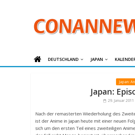
ConanNews.or
Zum
Inhalt
springen
Detektiv
Conan
News
DEUTSCHLAND
JAPAN
KALENDE
Japan: A
Japan: Epis
29. Januar 2011
Nach der remasterten Wiederholung des Zweite
ist der Anime in Japan heute mit einer neuen Fo
sich um den ersten Teil eines zweiteiligen Anime