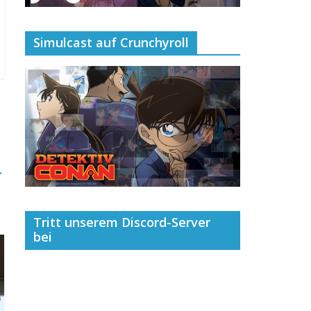
Simulcast auf Crunchyroll
→
Tritt unserem Discord-Server
bei