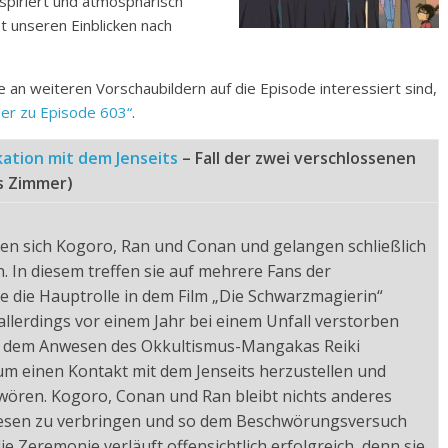
nspiriert und atmosphärisch
st unseren Einblicken nach
ie an weiteren Vorschaubildern auf die Episode interessiert sind,
der zu Episode 603“
.
tion mit dem Jenseits
– Fall der zwei verschlossenen
s Zimmer)
rren sich Kogoro, Ran und Conan und gelangen schließlich
 In diesem treffen sie auf mehrere Fans der
ie die Hauptrolle in dem Film „Die Schwarzmagierin“
 allerdings vor einem Jahr bei einem Unfall verstorben
in dem Anwesen des Okkultismus-Mangakas Reiki
 einen Kontakt mit dem Jenseits herzustellen und
wören. Kogoro, Conan und Ran bleibt nichts anderes
nwesen zu verbringen und so dem Beschwörungsversuch
e Zeremonie verläuft offensichtlich erfolgreich, denn sie