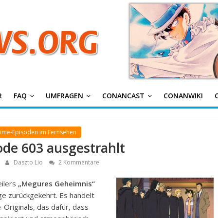
g
R
FAQ
UMFRAGEN
CONANCAST
CONANWIKI
nime-Episoden im Fernsehen
ode 603 ausgestrahlt
Daszto Lio
2 Kommentare
ilers
„Megures Geheimnis“
lge zurückgekehrt. Es handelt
-Originals, das dafür, dass