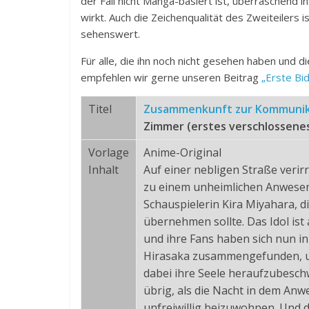
der Fall nicht Manga-basiert ist, überraschend i
wirkt. Auch die Zeichenqualität des Zweiteilers i
sehenswert.
Für alle, die ihn noch nicht gesehen haben und d
empfehlen wir gerne unseren Beitrag
„Erste Bi
Titel
Zusammenkunft zur Kommunika
Zimmer (erstes verschlossene
Vorlage
Anime-Original
Inhalt
Auf einer nebligen Straße veri
zu einem unheimlichen Anwesen.
Schauspielerin Kira Miyahara, d
übernehmen sollte. Das Idol ist
und ihre Fans haben sich nun 
Hirasaka zusammengefunden, um
dabei ihre Seele heraufzubesch
übrig, als die Nacht in dem A
unfreiwillig beizuwohnen. Und di