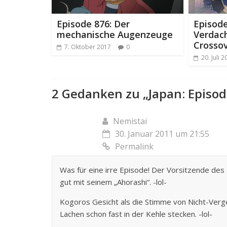
Episode 876: Der
Episode
mechanische Augenzeuge
Verdac
Crossov
7. Oktober 2017
0
20. Juli 
2 Gedanken zu „
Japan: Episo
Nemistai
30. Januar 2011 um 21:55
Permalink
Was für eine irre Episode! Der Vorsitzende des K
gut mit seinem „Ahorashi“. -lol-
Kogoros Gesicht als die Stimme von Nicht-Verge
Lachen schon fast in der Kehle stecken. -lol-