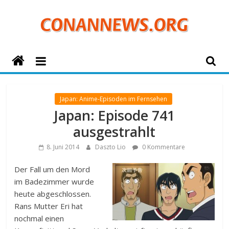
Zum
Inhalt
springen
ConanNews.org
Detektiv
Conan
Japan: Anime-Episoden im Fernsehen
News
Japan: Episode 741
ausgestrahlt
8. Juni 2014
Daszto Lio
0 Kommentare
Der Fall um den Mord
im Badezimmer wurde
heute abgeschlossen.
Rans Mutter Eri hat
nochmal einen