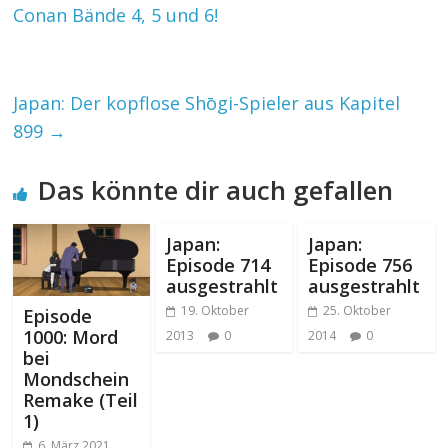
Conan Bände 4, 5 und 6!
Japan: Der kopflose Shōgi-Spieler aus Kapitel
899
→
Das könnte dir auch gefallen
Japan:
Japan:
Episode 714
Episode 756
ausgestrahlt
ausgestrahlt
19. Oktober
25. Oktober
Episode
1000: Mord
2013
0
2014
0
bei
Mondschein
Remake (Teil
1)
6. März 2021