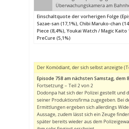
Überwachungskamera am Bahnho
Einschaltquote der vorherigen Folge (Epis
Sazae-san (17,1%), Chibi Maruko-chan (1
Piece (8,4%), Youkai Watch / Magic Kaito
PreCure (5,1%)
Der Komödiant, der sich selbst anzeigte (Te
Episode 758 am nächsten Samstag, dem 
Fortsetzung – Teil 2 von 2
Dodonpa hat sich der Polizei gestellt und
seiner Produktionsfirma zugegeben. Bei de
Ermittlungen ergeben sich allerdings Wide
Aussage, zudem lässt sich ein Zeuge finden,
später bereits wieder aus dem Polizeigewah
ihm sehr fingiert erscheint.