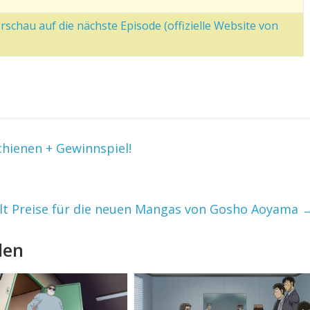
schau auf die nächste Episode (offizielle Website von
schienen + Gewinnspiel!
lt Preise für die neuen Mangas von Gosho Aoyama
len