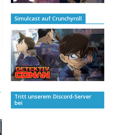
Simulcast auf Crunchyroll
→
Tritt unserem Discord-Server
bei