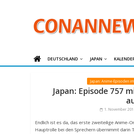
ConanNews.or
Zum
Inhalt
springen
Detektiv
Conan
News
DEUTSCHLAND
JAPAN
KALENDE
Japan: Anime-Episoden i
Japan: Episode 757 
a
1. November 201
Endlich ist es da, das erste zweiteilige Anime-Or
Hauptrolle bei den Sprechern übernimmt darin 