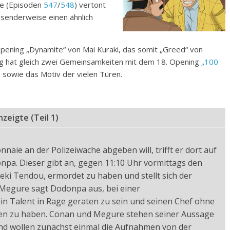
ne (Episoden
547
/
548
) vertont
senderweise einen ähnlich
pening „Dynamite“ von Mai Kuraki, das somit „Greed“ von
hat gleich zwei Gemeinsamkeiten mit dem 18. Opening
„100
g sowie das Motiv der vielen Türen.
zeigte (Teil 1)
naie an der Polizeiwache abgeben will, trifft er dort auf
a. Dieser gibt an, gegen 11:10 Uhr vormittags den
eki Tendou, ermordet zu haben und stellt sich der
 Megure sagt Dodonpa aus, bei einer
n Talent in Rage geraten zu sein und seinen Chef ohne
en zu haben. Conan und Megure stehen seiner Aussage
nd wollen zunächst einmal die Aufnahmen von der