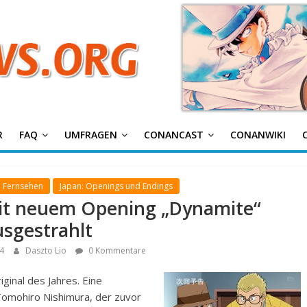
g
R
FAQ
UMFRAGEN
CONANCAST
CONANWIKI
m Fernsehen
Japan: Openings und Endings
mit neuem Opening „Dynamite“
usgestrahlt
4
Daszto Lio
0 Kommentare
iginal des Jahres. Eine
Tomohiro Nishimura, der zuvor