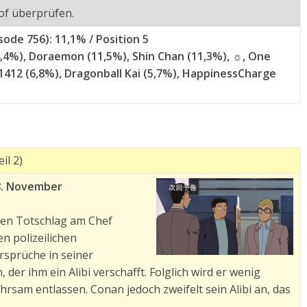
f überprüfen.
ode 756): 11,1% / Position 5
4,4%), Doraemon (11,5%), Shin Chan (11,3%), ☼, One
 1412 (6,8%), Dragonball Kai (5,7%), HappinessCharge
il 2)
8. November
 den Totschlag am Chef
n polizeilichen
rsprüche in seiner
 der ihm ein Alibi verschafft. Folglich wird er wenig
rsam entlassen. Conan jedoch zweifelt sein Alibi an, das