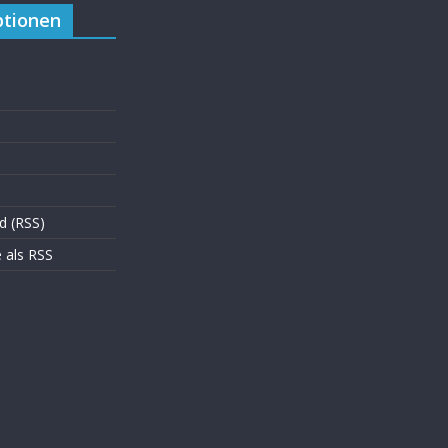
tionen
d (RSS)
als RSS