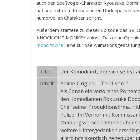
auch den Spaßvogel-Charakter Ryousuke Oomi
hat und mit dem Komödianten Dodonpa nun pas
humorvollen Charakter spricht.
Außerdem startete zu dieser Episode das 39. O
KNOCK OUT MONKEY ablöst. Das neue Opening 
mono tobira“
: eine kuriose Animationsgestaltun
Titel
Der Komödiant, der sich selbst an
Inhalt
Anime-Original – Teil 1 von 2
Als Conan ein verlorenes Portemon
den Komödianten Rokusuke Dodonp
Chef seiner Produktionsfirma, Hid
Polizei. Im Verhör mit Kommissar
Meinungsverschiedenheit über sei
weitere Hintergedanken erschlag
allerdings skeptisch gegenüber u