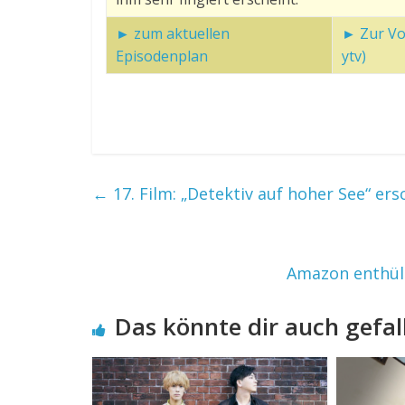
► zum aktuellen
► Zur Vor
Episodenplan
ytv)
←
17. Film: „Detektiv auf hoher See“ er
Amazon enthül
Das könnte dir auch gefal