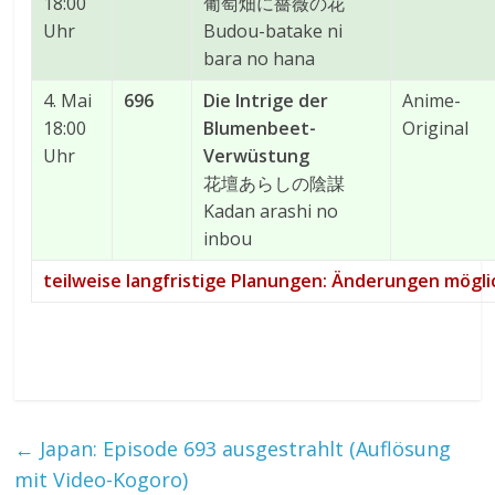
18:00
葡萄畑に薔薇の花
Uhr
Budou-batake ni
bara no hana
4. Mai
696
Die Intrige der
Anime-
18:00
Blumenbeet-
Original
Uhr
Verwüstung
花壇あらしの陰謀
Kadan arashi no
inbou
teilweise langfristige Planungen: Änderungen mögli
←
Japan: Episode 693 ausgestrahlt (Auflösung
mit Video-Kogoro)