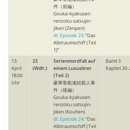
件（前編）
Gouka-kyakusen
renzoku satsujin-
jiken (Zenpen)
dt. Episode 23
: “Das
Albtraumschiff (Teil
1)”
13.
23
Serienmordfall auf
Band 3
April
(Wdh.)
einem Luxusliner
Kapitel 20-
18:00
(Teil 2)
Uhr
豪華客船連続殺人事
件（後編）
Gouka-kyakusen
renzoku satsujin-
jiken (Kouhen)
dt. Episode 24
: “Das
Albtraumschiff (Teil