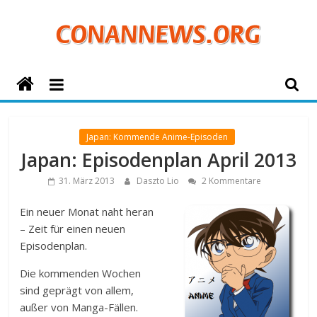
Zum
Inhalt
springen
ConanNews.org
Detektiv
Conan
Japan: Kommende Anime-Episoden
News
Japan: Episodenplan April 2013
31. März 2013
Daszto Lio
2 Kommentare
Ein neuer Monat naht heran
– Zeit für einen neuen
Episodenplan.
Die kommenden Wochen
sind geprägt von allem,
außer von Manga-Fällen.