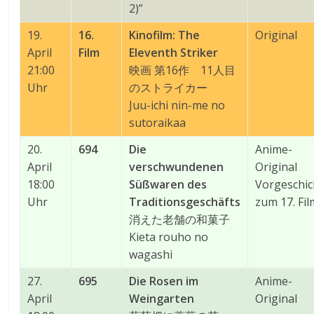
2)”
19.
16.
Kinofilm: The
Original
April
Film
Eleventh Striker
21:00
映画 第16作 11人目
Uhr
のストライカー
Juu-ichi nin-me no
sutoraikaa
20.
694
Die
Anime-
April
verschwundenen
Original
18:00
Süßwaren des
Vorgeschic
Uhr
Traditionsgeschäfts
zum 17. Fil
消えた老舗の和菓子
Kieta rouho no
wagashi
27.
695
Die Rosen im
Anime-
April
Weingarten
Original