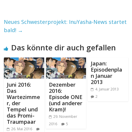
Neues Schwesterprojekt: InuYasha-News startet
bald!
→
Das könnte dir auch gefallen
Japan:
Episodenpla
n Januar
2013
Juni 2016:
Dezember
4. Januar 2013
Das
2016:
Wartezimme
Episode ONE
2
r, der
(und anderer
Tempel und
Kram)!
das Promi-
29. November
Traumpaar
2016
5
26. Mai 2016