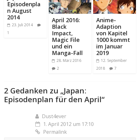
Episodenpla
n August
2014
April 2016:
Anime-
23. Juli 2014
Black
Adaption
Impact,
von Kapitel
1
Magic File
1000 kommt
und ein
im Januar
Manga-Fall
2019
28. März 2016
12. September
2
2018
7
2 Gedanken zu „
Japan:
Episodenplan für den April
“
Dust4ever
1. April 2012 um 17:10
Permalink