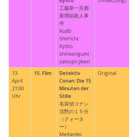
Kyoto
Umsetzung)
工藤新一京都
新撰組殺人事
件
Kudô
Shin’ichi:
Kyôto
shinsengumi
satsujin jiken
13.
15. Film
Detektiv
Original
April
Conan: Die 15
21:00
Minuten der
Uhr
Stille
名探偵コナン
沈黙の１５分
（クォータ
ー）
Meitantei