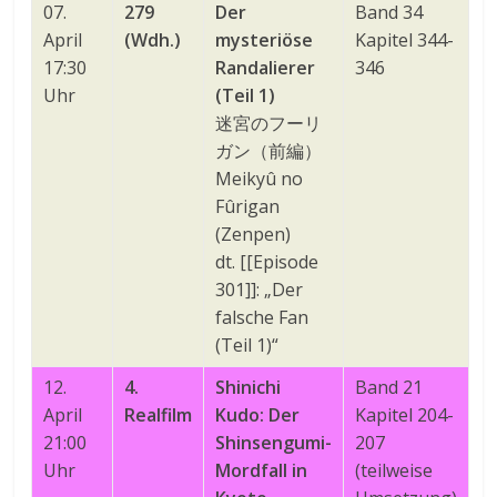
07.
279
Der
Band 34
April
(Wdh.)
mysteriöse
Kapitel 344-
17:30
Randalierer
346
Uhr
(Teil 1)
迷宮のフーリ
ガン（前編）
Meikyû no
Fûrigan
(Zenpen)
dt. [[Episode
301]]: „Der
falsche Fan
(Teil 1)“
12.
4.
Shinichi
Band 21
April
Realfilm
Kudo: Der
Kapitel 204-
21:00
Shinsengumi-
207
Uhr
Mordfall in
(teilweise