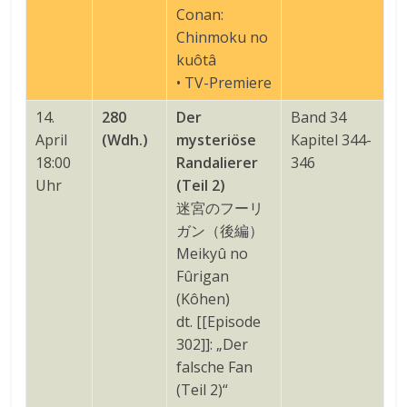
Conan:
Chinmoku no
kuôtâ
• TV-Premiere
14.
280
Der
Band 34
April
(Wdh.)
mysteriöse
Kapitel 344-
18:00
Randalierer
346
Uhr
(Teil 2)
迷宮のフーリ
ガン（後編）
Meikyû no
Fûrigan
(Kôhen)
dt. [[Episode
302]]: „Der
falsche Fan
(Teil 2)“