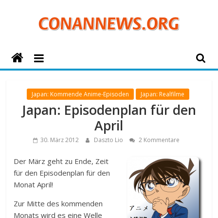
Zum
Inhalt
springen
ConanNews.org
Detektiv
Conan
Japan: Kommende Anime-Episoden
Japan: Realfilme
News
Japan: Episodenplan für den
April
30. März 2012
Daszto Lio
2 Kommentare
Der März geht zu Ende, Zeit
für den Episodenplan für den
Monat April!
Zur Mitte des kommenden
Monats wird es eine Welle