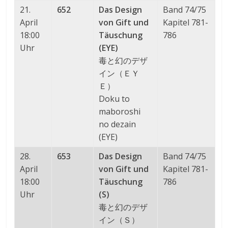
21.
652
Das Design
Band 74/75
April
von Gift und
Kapitel 781-
18:00
Täuschung
786
Uhr
(EYE)
毒と幻のデザ
イン（ＥＹ
Ｅ）
Doku to
maboroshi
no dezain
(EYE)
28.
653
Das Design
Band 74/75
April
von Gift und
Kapitel 781-
18:00
Täuschung
786
Uhr
(S)
毒と幻のデザ
イン（Ｓ）