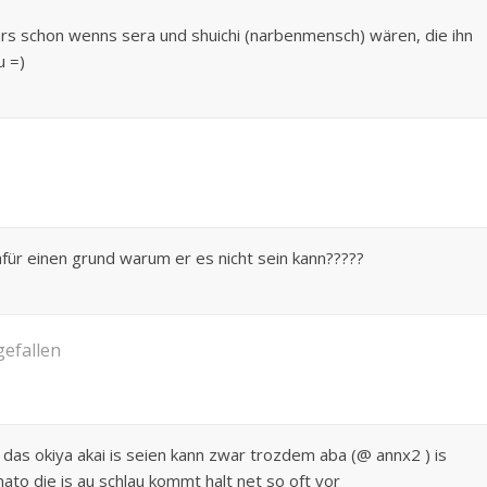
ärs schon wenns sera und shuichi (narbenmensch) wären, die ihn
u =)
dafür einen grund warum er es nicht sein kann?????
gefallen
das okiya akai is seien kann zwar trozdem aba (@ annx2 ) is
mato die is au schlau kommt halt net so oft vor