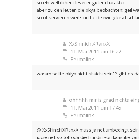
so ein weiblicher cleverer guter charakter
aber zu den leuten die okya beobachten: geil w
so observieren weil sind beide iwie gleischschla
XxShinichiXRanxX
11. Mai 2011 um 16:22
Permalink
warum sollte okiya nicht shuichi sein?? gibt es 
öhhhhh mir is grad nichts ein
11. Mai 2011 um 17:45
Permalink
@ XxShinichiXRanxX muss ja net umbedingt sein 
jodie net so toll oda die frundin von kansuke ya