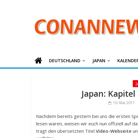
ConanNews.or
Zum
Inhalt
springen
Detektiv
Conan
News
DEUTSCHLAND
JAPAN
KALENDE
J
Japan: Kapitel
10. Mai 2011
Nachdem bereits gestern bei uns die ersten Spo
lesen waren, weisen wir euch nun offiziell auf da
trägt den übersetzten Titel
Video-Webseite
und