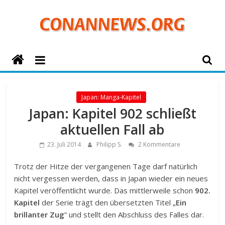
Zum
Inhalt
springen
ConanNews.org
Detektiv
Conan
Japan: Manga-Kapitel
News
Japan: Kapitel 902 schließt
aktuellen Fall ab
23. Juli 2014
Philipp S.
2 Kommentare
Trotz der Hitze der vergangenen Tage darf natürlich
nicht vergessen werden, dass in Japan wieder ein neues
Kapitel veröffentlicht wurde. Das mittlerweile schon
902.
Kapitel
der Serie trägt den übersetzten Titel „
Ein
brillanter Zug
“ und stellt den Abschluss des Falles dar.