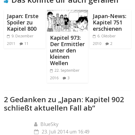
Japan: Erste
Japan-News:
Spoiler zu
Kapitel 751
Kapitel 800
erschienen
9. Dezember
6. Oktober
Kapitel 973:
Der Ermittler
2011
11
2010
2
unter den
kleinen
Wellen
22. September
2016
3
2 Gedanken zu „
Japan: Kapitel 902
schließt aktuellen Fall ab
“
BlueSky
23. Juli 2014 um 16:49