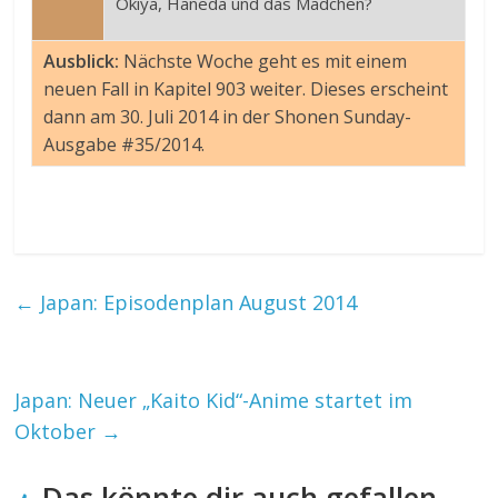
Okiya, Haneda und das Mädchen?
Ausblick:
Nächste Woche geht es mit einem
neuen Fall in Kapitel 903 weiter. Dieses erscheint
dann am 30. Juli 2014 in der Shonen Sunday-
Ausgabe #35/2014.
←
Japan: Episodenplan August 2014
Japan: Neuer „Kaito Kid“-Anime startet im
Oktober
→
Das könnte dir auch gefallen