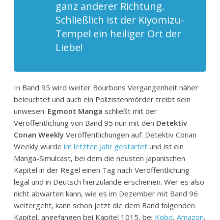
ganz anderer Richtung.
Schließlich ist der Kiyomizu-
Tempel ein heiliger Ort der
Liebe!
In Band 95 wird weiter Bourbons Vergangenheit näher
beleuchtet und auch ein Polizistenmörder treibt sein
unwesen.
Egmont Manga
schließt mit der
Veröffentlichung von Band 95 nun mit den
Detektiv
Conan Weekly
Veröffentlichungen auf. Detektiv Conan
Weekly wurde
im letzten Jahr gestartet
und ist ein
Manga-Simulcast, bei dem die neusten japanischen
Kapitel in der Regel einen Tag nach Veröffentlichung
legal und in Deutsch hierzulande erscheinen. Wer es also
nicht abwarten kann, wie es im Dezember mit Band 96
weitergeht, kann schon jetzt die dem Band folgenden
Kapitel, angefangen bei Kapitel 1015, bei
Kobo
,
Amazon
,