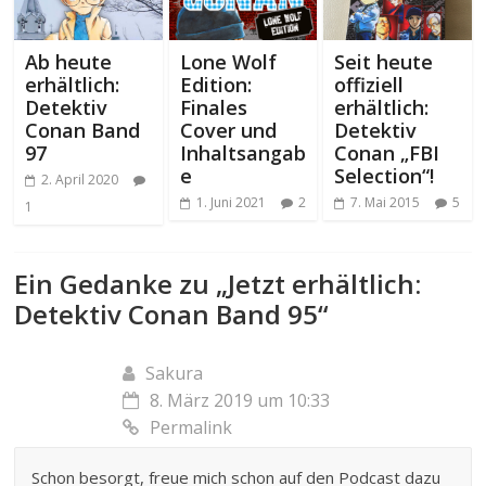
Ab heute
Lone Wolf
Seit heute
erhältlich:
Edition:
offiziell
Detektiv
Finales
erhältlich:
Conan Band
Cover und
Detektiv
97
Inhaltsangab
Conan „FBI
e
Selection“!
2. April 2020
1. Juni 2021
2
7. Mai 2015
5
1
Ein Gedanke zu „
Jetzt erhältlich:
Detektiv Conan Band 95
“
Sakura
8. März 2019 um 10:33
Permalink
Schon besorgt, freue mich schon auf den Podcast dazu