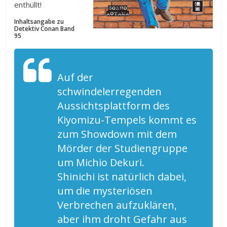
enthüllt!
Inhaltsangabe zu
Detektiv Conan Band
95
Auf der
schwindelerregenden
Aussichtsplattform des
Kiyomizu-Tempels kommt es
zum Showdown mit dem
Mörder der Studiengruppe
um Michio Dekuri.
Shinichi ist natürlich dabei,
um die mysteriösen
Verbrechen aufzuklären,
aber ihm droht Gefahr aus