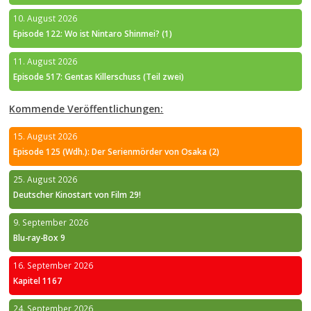
10. August 2026
Episode 122: Wo ist Nintaro Shinmei? (1)
11. August 2026
Episode 517: Gentas Killerschuss (Teil zwei)
Kommende Veröffentlichungen:
15. August 2026
Episode 125 (Wdh.): Der Serienmörder von Osaka (2)
25. August 2026
Deutscher Kinostart von Film 29!
9. September 2026
Blu-ray-Box 9
16. September 2026
Kapitel 1167
24. September 2026