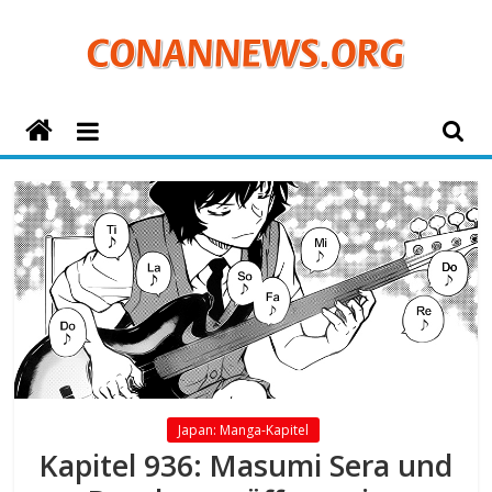
Zum
Inhalt
springen
ConanNews.org
Detektiv
Conan
News
Japan: Manga-Kapitel
Kapitel 936: Masumi Sera und