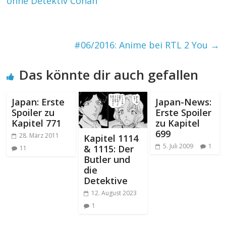
ohne Detektiv Conan
#06/2016: Anime bei RTL 2 You
→
Das könnte dir auch gefallen
Japan: Erste
Japan-News:
Spoiler zu
Erste Spoiler
Kapitel 771
zu Kapitel
699
28. März 2011
Kapitel 1114
5. Juli 2009
1
& 1115: Der
11
Butler und
die
Detektive
12. August 2023
1