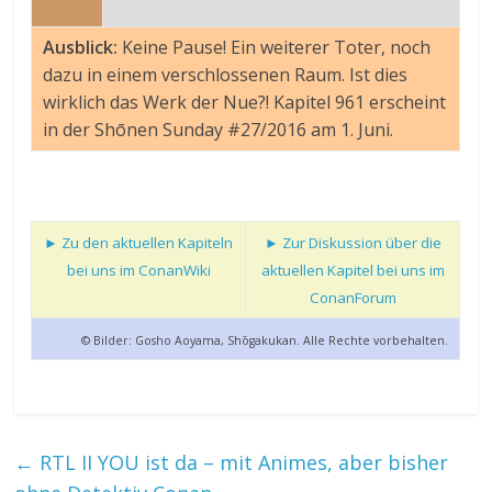
Ausblick:
Keine Pause! Ein weiterer Toter, noch
dazu in einem verschlossenen Raum. Ist dies
wirklich das Werk der Nue?! Kapitel 961 erscheint
in der Shōnen Sunday #27/2016 am 1. Juni.
► Zu den aktuellen Kapiteln
► Zur Diskussion über die
bei uns im ConanWiki
aktuellen Kapitel bei uns im
ConanForum
© Bilder: Gosho Aoyama, Shōgakukan. Alle Rechte vorbehalten.
←
RTL II YOU ist da – mit Animes, aber bisher