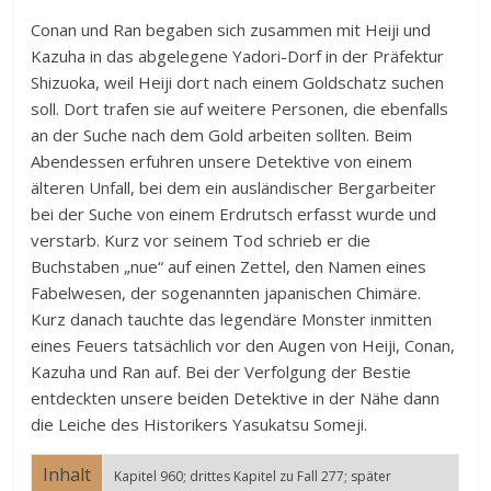
Conan und Ran begaben sich zusammen mit Heiji und
Kazuha in das abgelegene Yadori-Dorf in der Präfektur
Shizuoka, weil Heiji dort nach einem Goldschatz suchen
soll. Dort trafen sie auf weitere Personen, die ebenfalls
an der Suche nach dem Gold arbeiten sollten. Beim
Abendessen erfuhren unsere Detektive von einem
älteren Unfall, bei dem ein ausländischer Bergarbeiter
bei der Suche von einem Erdrutsch erfasst wurde und
verstarb. Kurz vor seinem Tod schrieb er die
Buchstaben „nue“ auf einen Zettel, den Namen eines
Fabelwesen, der sogenannten japanischen Chimäre.
Kurz danach tauchte das legendäre Monster inmitten
eines Feuers tatsächlich vor den Augen von Heiji, Conan,
Kazuha und Ran auf. Bei der Verfolgung der Bestie
entdeckten unsere beiden Detektive in der Nähe dann
die Leiche des Historikers Yasukatsu Someji.
Inhalt
Kapitel 960; drittes Kapitel zu Fall 277; später