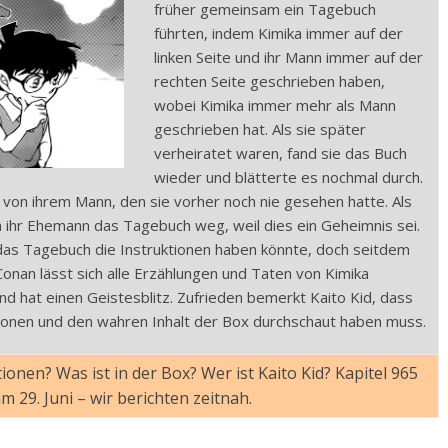
früher gemeinsam ein Tagebuch
führten, indem Kimika immer auf der
linken Seite und ihr Mann immer auf der
rechten Seite geschrieben haben,
wobei Kimika immer mehr als Mann
geschrieben hat. Als sie später
verheiratet waren, fand sie das Buch
wieder und blätterte es nochmal durch.
t von ihrem Mann, den sie vorher noch nie gesehen hatte. Als
m ihr Ehemann das Tagebuch weg, weil dies ein Geheimnis sei.
as Tagebuch die Instruktionen haben könnte, doch seitdem
Conan lässt sich alle Erzählungen und Taten von Kimika
d hat einen Geistesblitz. Zufrieden bemerkt Kaito Kid, dass
ionen und den wahren Inhalt der Box durchschaut haben muss.
ionen? Was ist in der Box? Wer ist Kaito Kid? Kapitel 965
 29. Juni – wir berichten zeitnah.