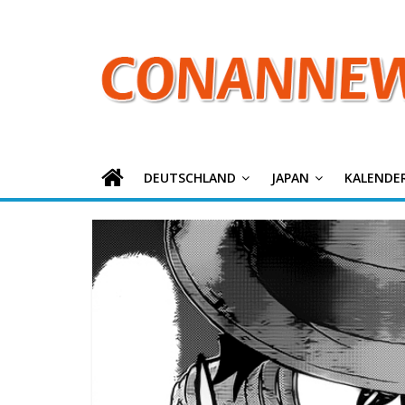
ConanNews.or
Zum
Inhalt
springen
Detektiv
Conan
News
DEUTSCHLAND
JAPAN
KALENDE