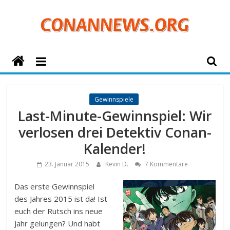
Zum
Inhalt
springen
ConanNews.org
Detektiv
Conan
Gewinnspiele
News
Last-Minute-Gewinnspiel: Wir
verlosen drei Detektiv Conan-
Kalender!
23. Januar 2015
Kevin D.
7 Kommentare
Das erste Gewinnspiel
des Jahres 2015 ist da! Ist
euch der Rutsch ins neue
Jahr gelungen? Und habt