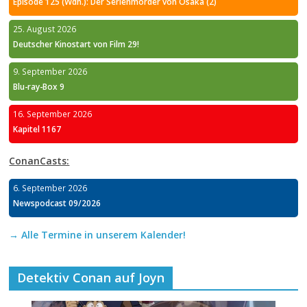
Episode 125 (Wdh.): Der Serienmörder von Osaka (2)
25. August 2026
Deutscher Kinostart von Film 29!
9. September 2026
Blu-ray-Box 9
16. September 2026
Kapitel 1167
ConanCasts:
6. September 2026
Newspodcast 09/2026
→ Alle Termine in unserem Kalender!
Detektiv Conan auf Joyn