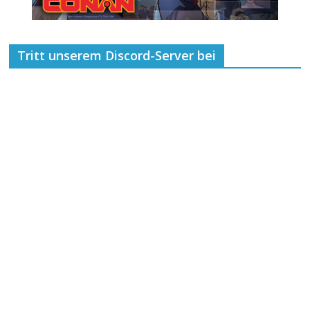
Tritt unserem Discord-Server bei