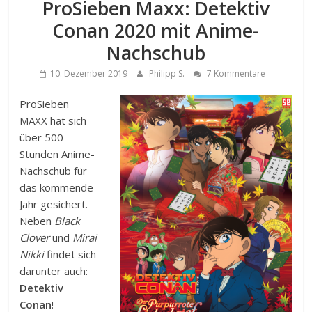
ProSieben Maxx: Detektiv
Conan 2020 mit Anime-
Nachschub
10. Dezember 2019
Philipp S.
7 Kommentare
ProSieben
MAXX hat sich
über 500
Stunden Anime-
Nachschub für
das kommende
Jahr gesichert.
Neben
Black
Clover
und
Mirai
Nikki
findet sich
darunter auch:
Detektiv
Conan
!