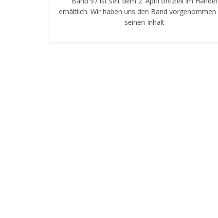
Band 97 ist seit dem 2. April offiziell im Handel
erhältlich. Wir haben uns den Band vorgenommen
seinen Inhalt