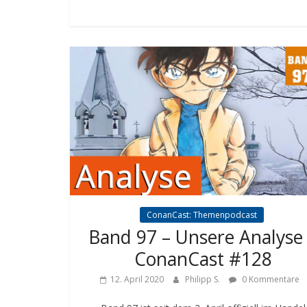
ConanCast: Themenpodcast
Band 97 – Unsere Analyse
ConanCast #128
12. April 2020
Philipp S.
0 Kommentare