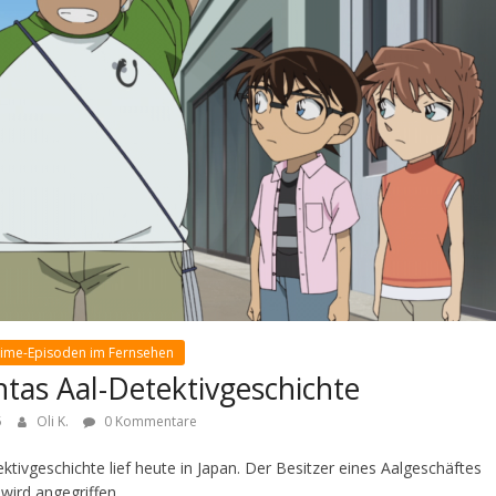
nime-Episoden im Fernsehen
tas Aal-Detektivgeschichte
5
Oli K.
0 Kommentare
tivgeschichte lief heute in Japan. Der Besitzer eines Aalgeschäftes
wird angegriffen.