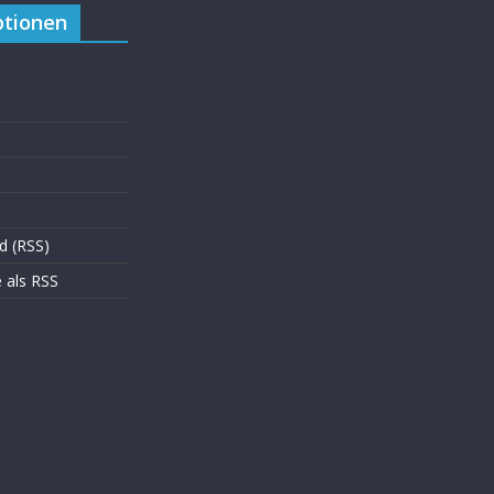
tionen
d (RSS)
als RSS