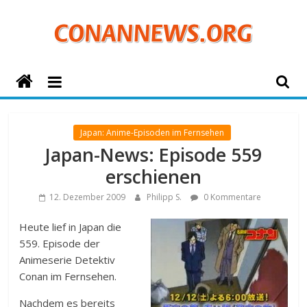
Zum
Inhalt
springen
ConanNews.org
Detektiv
Conan
Japan: Anime-Episoden im Fernsehen
News
Japan-News: Episode 559
erschienen
12. Dezember 2009
Philipp S.
0 Kommentare
Heute lief in Japan die
559. Episode der
Animeserie Detektiv
Conan im Fernsehen.
Nachdem es bereits