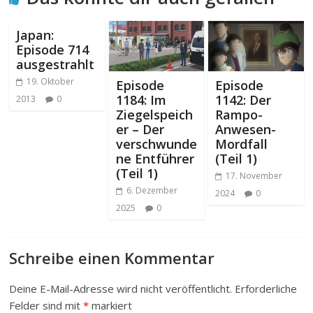
Japan:
Episode 714
ausgestrahlt
19. Oktober
Episode
Episode
1184: Im
1142: Der
2013
0
Ziegelspeich
Rampo-
er – Der
Anwesen-
verschwunde
Mordfall
ne Entführer
(Teil 1)
(Teil 1)
17. November
6. Dezember
2024
0
2025
0
Schreibe einen Kommentar
Deine E-Mail-Adresse wird nicht veröffentlicht.
Erforderliche
Felder sind mit
*
markiert