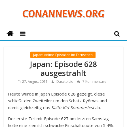
Zum
Inhalt
springen
ConanNews.org
Detektiv
Conan
Japan: Anime-Episoden im Fernsehen
News
Japan: Episode 628
ausgestrahlt
27. August 2011
Daszto Lio
7 Kommentare
Heute wurde in Japan Episode 628 gezeigt, diese
schließt den Zweiteiler um den Schatz Ryômas und
damit gleichzeitig das
Kaito-Kid-Sommerfest
ab.
Der erste Teil mit Episode 627 am letzten Samstag
holte eine ziemlich schwache Einschaltquote von 5,4%: