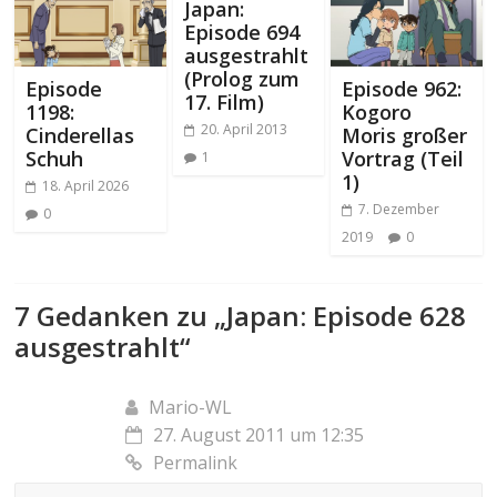
Japan:
Episode 694
ausgestrahlt
(Prolog zum
Episode
Episode 962:
17. Film)
1198:
Kogoro
20. April 2013
Cinderellas
Moris großer
Schuh
Vortrag (Teil
1
1)
18. April 2026
7. Dezember
0
2019
0
7 Gedanken zu „
Japan: Episode 628
ausgestrahlt
“
Mario-WL
27. August 2011 um 12:35
Permalink