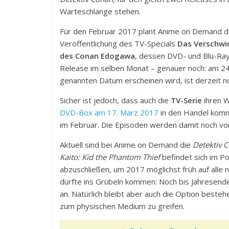
Warteschlange stehen.
Für den Februar 2017 plant Anime on Demand d
Veröffentlichung des TV-Specials
Das Verschwi
des Conan Edogawa
, dessen DVD- und Blu-Ra
Release im selben Monat – genauer noch: am 24. 
genannten Datum erscheinen wird, ist derzeit noc
Sicher ist jedoch, dass auch die
TV-Serie
ihren W
DVD-Box am 17. März 2017
in den Handel kommt
im Februar. Die Episoden werden damit noch vorh
Aktuell sind bei Anime on Demand die
Detektiv 
Kaito: Kid the Phantom Thief
befindet sich im Po
abzuschließen, um 2017 möglichst früh auf alle
dürfte ins Grübeln kommen: Noch bis Jahresen
an. Natürlich bleibt aber auch die Option besteh
zum physischen Medium zu greifen.