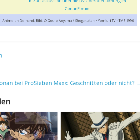
► Zur Diskussion über die DVD-Veröffentlichung im
ConanForum
e: Anime on Demand. Bild: © Gosho Aoyama / Shogakukan・Yomiuri TV・TMS 1996
h
onan bei ProSieben Maxx: Geschnitten oder nicht?
len