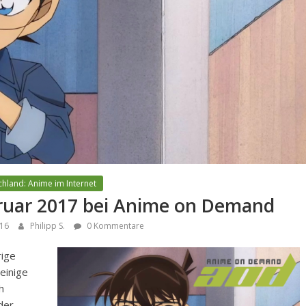
hland: Anime im Internet
ruar 2017 bei Anime on Demand
16
Philipp S.
0 Kommentare
rige
einige
h
der