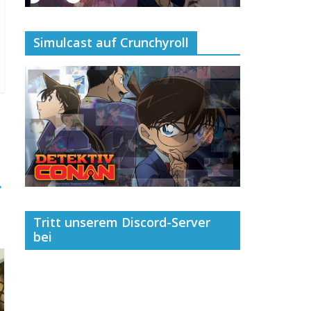
Simulcast auf Crunchyroll
→
Tritt unserem Discord-Server
bei