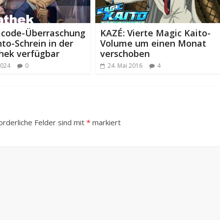
code-Überraschung
KAZÉ: Vierte Magic Kaito-
to-Schrein in der
Volume um einen Monat
hek verfügbar
verschoben
2024
0
24. Mai 2016
4
orderliche Felder sind mit
*
markiert