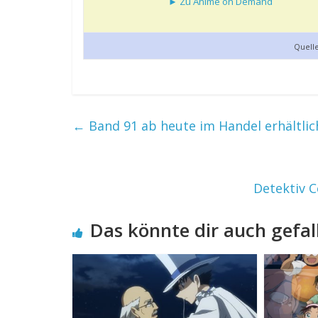
► Zu Anime on Demand
Quell
←
Band 91 ab heute im Handel erhältlic
Detektiv C
Das könnte dir auch gefal