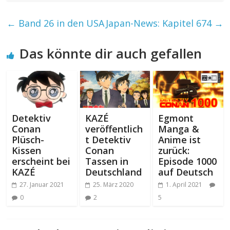
←
Band 26 in den USA
Japan-News: Kapitel 674
→
Das könnte dir auch gefallen
Detektiv
KAZÉ
Egmont
Conan
veröffentlich
Manga &
Plüsch-
t Detektiv
Anime ist
Kissen
Conan
zurück:
erscheint bei
Tassen in
Episode 1000
KAZÉ
Deutschland
auf Deutsch
27. Januar 2021
25. März 2020
1. April 2021
0
2
5