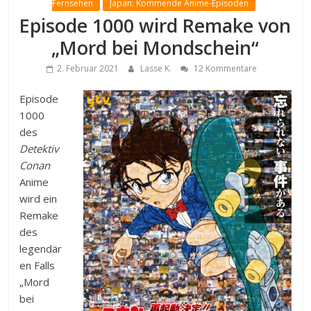
Fernsehen
Japan: Kommende Anime-Episoden
Episode 1000 wird Remake von
„Mord bei Mondschein“
2. Februar 2021
Lasse K.
12 Kommentare
Episode
1000
des
Detektiv
Conan
Anime
wird ein
Remake
des
legendär
en Falls
„Mord
bei