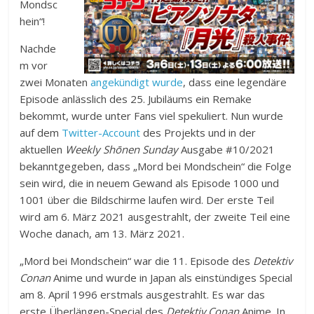
Mondsc
hein“!
Nachde
m vor
zwei Monaten
angekündigt wurde
, dass eine legendäre
Episode anlässlich des 25. Jubiläums ein Remake
bekommt, wurde unter Fans viel spekuliert. Nun wurde
auf dem
Twitter-Account
des Projekts und in der
aktuellen
Weekly Shōnen Sunday
Ausgabe #10/2021
bekanntgegeben, dass „Mord bei Mondschein“ die Folge
sein wird, die in neuem Gewand als Episode 1000 und
1001 über die Bildschirme laufen wird. Der erste Teil
wird am 6. März 2021 ausgestrahlt, der zweite Teil eine
Woche danach, am 13. März 2021.
„Mord bei Mondschein“ war die 11. Episode des
Detektiv
Conan
Anime und wurde in Japan als einstündiges Special
am 8. April 1996 erstmals ausgestrahlt. Es war das
erste Überlängen-Special des
Detektiv Conan
Anime. In