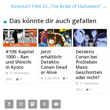
Kinostart Film 25 „The Bride of Halloween“
→
Das könnte dir auch gefallen
#109: Kapitel
Jetzt
Detektiv
1000 – Ran
erhältlich:
Conan bei
und Shinichi
Detektiv
ProSieben
in Kyoto
Conan Dead
Maxx:
or Alive
Geschnitten
12. November
oder nicht?
4. Juli 2019
1
2017
4
17. Dezember
2016
5