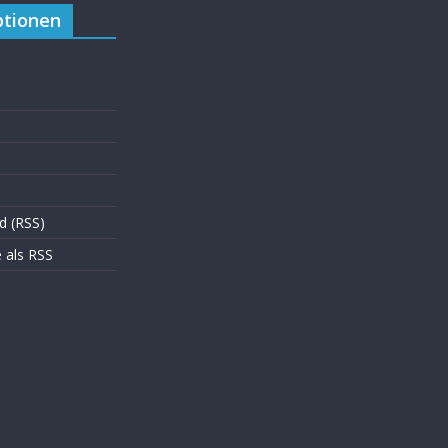
tionen
d (RSS)
als RSS