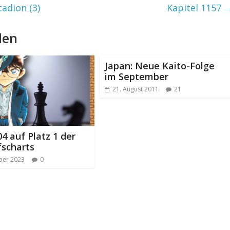
adion (3)
Kapitel 1157
len
Japan: Neue Kaito-Folge
im September
21. August 2011
21
4 auf Platz 1 der
fscharts
ber 2023
0