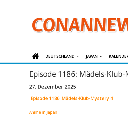
ConanNews.or
Zum
Inhalt
springen
Detektiv
Conan
News
DEUTSCHLAND
JAPAN
KALENDE
Episode 1186: Mädels-Klub-
27. Dezember 2025
Episode 1186: Mädels-Klub-Mystery 4
Anime in Japan