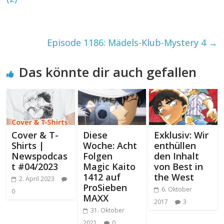
Episode 1186: Mädels-Klub-Mystery 4
→
Das könnte dir auch gefallen
Cover & T-
Diese
Exklusiv: Wir
Shirts |
Woche: Acht
enthüllen
Newspodcas
Folgen
den Inhalt
t #04/2023
Magic Kaito
von Best in
1412 auf
the West
2. April 2023
ProSieben
6. Oktober
0
MAXX
2017
3
31. Oktober
2021
0