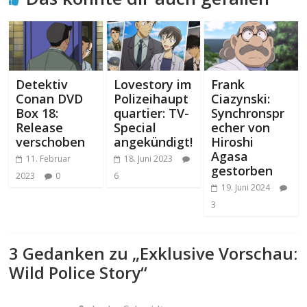
Detektiv
Lovestory im
Frank
Conan DVD
Polizeihaupt
Ciazynski:
Box 18:
quartier: TV-
Synchronspr
Release
Special
echer von
verschoben
angekündigt!
Hiroshi
Agasa
11. Februar
18. Juni 2023
gestorben
2023
0
6
19. Juni 2024
3
3 Gedanken zu „
Exklusive Vorschau:
Wild Police Story
“