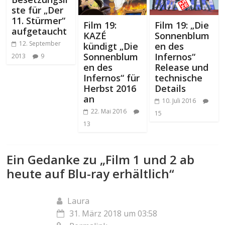
ste für „Der
11. Stürmer“
Film 19:
Film 19: „Die
aufgetaucht
KAZÉ
Sonnenblum
12. September
kündigt „Die
en des
Sonnenblum
Infernos“
2013
9
en des
Release und
Infernos“ für
technische
Herbst 2016
Details
an
10. Juli 2016
22. Mai 2016
15
13
Ein Gedanke zu „
Film 1 und 2 ab
heute auf Blu-ray erhältlich
“
Laura
31. März 2018 um 03:58