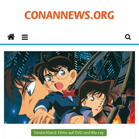
Zum
Inhalt
springen
ConanNews.org
Detektiv
Conan
News
Deutschland: Filme auf DVD und Blu-ray