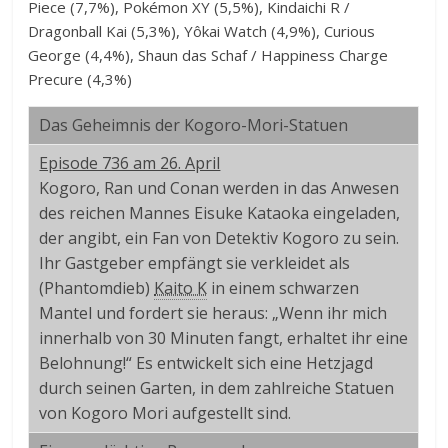
Piece (7,7%), Pokémon XY (5,5%), Kindaichi R /
Dragonball Kai (5,3%), Yôkai Watch (4,9%), Curious
George (4,4%), Shaun das Schaf / Happiness Charge
Precure (4,3%)
Das Geheimnis der Kogoro-Mori-Statuen
Episode 736 am 26. April
Kogoro, Ran und Conan werden in das Anwesen
des reichen Mannes Eisuke Kataoka eingeladen,
der angibt, ein Fan von Detektiv Kogoro zu sein.
Ihr Gastgeber empfängt sie verkleidet als
(Phantomdieb)
Kaito K
in einem schwarzen
Mantel und fordert sie heraus: „Wenn ihr mich
innerhalb von 30 Minuten fangt, erhaltet ihr eine
Belohnung!“ Es entwickelt sich eine Hetzjagd
durch seinen Garten, in dem zahlreiche Statuen
von Kogoro Mori aufgestellt sind.