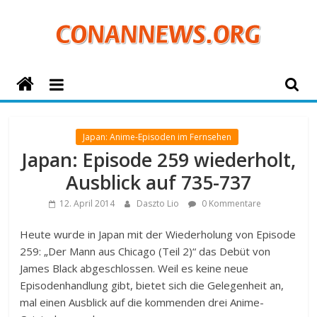
Zum
Inhalt
springen
ConanNews.org
Detektiv
Conan
Japan: Anime-Episoden im Fernsehen
News
Japan: Episode 259 wiederholt,
Ausblick auf 735-737
12. April 2014
Daszto Lio
0 Kommentare
Heute wurde in Japan mit der Wiederholung von Episode
259: „Der Mann aus Chicago (Teil 2)“ das Debüt von
James Black abgeschlossen. Weil es keine neue
Episodenhandlung gibt, bietet sich die Gelegenheit an,
mal einen Ausblick auf die kommenden drei Anime-