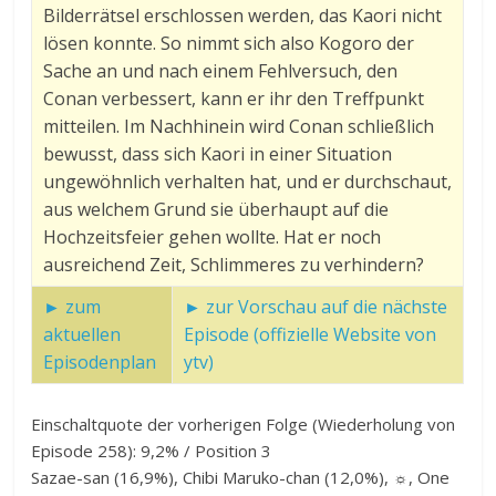
Bilderrätsel erschlossen werden, das Kaori nicht
lösen konnte. So nimmt sich also Kogoro der
Sache an und nach einem Fehlversuch, den
Conan verbessert, kann er ihr den Treffpunkt
mitteilen. Im Nachhinein wird Conan schließlich
bewusst, dass sich Kaori in einer Situation
ungewöhnlich verhalten hat, und er durchschaut,
aus welchem Grund sie überhaupt auf die
Hochzeitsfeier gehen wollte. Hat er noch
ausreichend Zeit, Schlimmeres zu verhindern?
► zum
► zur Vorschau auf die nächste
aktuellen
Episode (offizielle Website von
Episodenplan
ytv)
Einschaltquote der vorherigen Folge (Wiederholung von
Episode 258): 9,2% / Position 3
Sazae-san (16,9%), Chibi Maruko-chan (12,0%), ☼, One