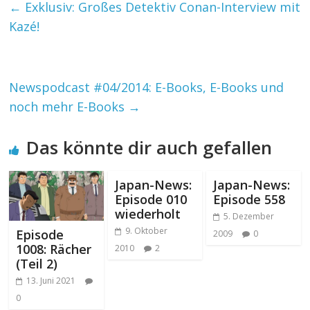
←
Exklusiv: Großes Detektiv Conan-Interview mit
Kazé!
Newspodcast #04/2014: E-Books, E-Books und
noch mehr E-Books
→
Das könnte dir auch gefallen
Japan-News:
Japan-News:
Episode 010
Episode 558
wiederholt
5. Dezember
9. Oktober
Episode
2009
0
1008: Rächer
2010
2
(Teil 2)
13. Juni 2021
0