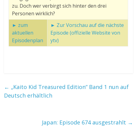
zu. Doch wer verbirgt sich hinter den drei
Personen wirklich?
► zum
► Zur Vorschau auf die nächste
aktuellen
Episode (offizielle Website von
Episodenplan
ytv)
←
„Kaito Kid Treasured Edition“ Band 1 nun auf
Deutsch erhältlich
Japan: Episode 674 ausgestrahlt
→