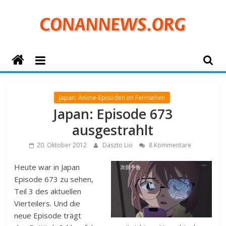
Zum
Inhalt
springen
ConanNews.org
Detektiv
Conan
Japan: Anime-Episoden im Fernsehen
News
Japan: Episode 673
ausgestrahlt
20. Oktober 2012
Daszto Lio
8 Kommentare
Heute war in Japan
Episode 673 zu sehen,
Teil 3 des aktuellen
Vierteilers. Und die
neue Episode trägt