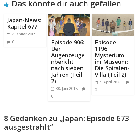
Das könnte dir auch gefallen
Japan-News:
Kapitel 677
7. Januar 2009
Episode 906:
Episode
0
Der
1196:
Augenzeuge
Mysterium
nbericht
im Museum:
nach sieben
Die Spiralen-
Jahren (Teil
Villa (Teil 2)
2)
4. April 2026
30. Juni 2018
0
0
8 Gedanken zu „
Japan: Episode 673
ausgestrahlt
“