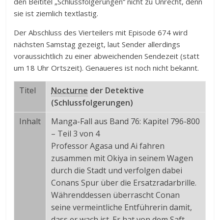
den Beititel „Schlussfolgerungen“ nicht zu Unrecht, denn
sie ist ziemlich textlastig.
Der Abschluss des Vierteilers mit Episode 674 wird
nächsten Samstag gezeigt, laut Sender allerdings
voraussichtlich zu einer abweichenden Sendezeit (statt
um 18 Uhr Ortszeit). Genaueres ist noch nicht bekannt.
Titel
Nocturne
der Detektive
(Schlussfolgerungen)
Inhalt
Manga-Fall aus Band 76: Kapitel 796-800
– Teil 3 von 4
Professor Agasa und Ai fahren
zusammen mit Okiya in seinem Wagen
durch die Stadt und verfolgen dabei
Conans Spur über die Ersatzradarbrille.
Währenddessen überrascht Conan
seine vermeintliche Entführerin damit,
dass er wach ist. Er hat von dem Saft,