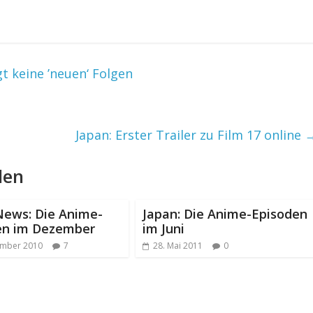
gt keine ’neuen‘ Folgen
Japan: Erster Trailer zu Film 17 online
len
News: Die Anime-
Japan: Die Anime-Episoden
en im Dezember
im Juni
ember 2010
7
28. Mai 2011
0