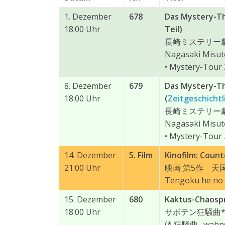
1. Dezember
678
Das Mystery-Th
18:00 Uhr
Teil)
長崎ミステリー
Nagasaki Misut
• Mystery-Tour
8. Dezember
679
Das Mystery-T
18:00 Uhr
(
Zeitgeschichtl
長崎ミステリー
Nagasaki Misute
• Mystery-Tour
14. Dezember
5. Film
Kinofilm: Coun
21:00 Uhr
映画 第5作 天
Tengoku he no
15. Dezember
680
Kaktus-Chaospr
18:00 Uhr
サボテン狂騒曲
(* 狂騒曲 „wahnsi