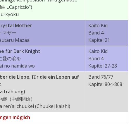
曲 „Capriccio“)
ou-kyoku
rystal Mother
Kaito Kid
・マザー
Band 4
sutaru Mazaa
Kapitel 21
be für Dark Knight
Kaito Kid
に愛の涙を
Band 4
ai no namida wo
Kapitel 27-28
er die Liebe, für die ein Leben auf
Band 76/77
t
Kapitel 804-808
sstrahlung)
中継（中継開始）
 ren’ai chuukei (Chuukei kaishi)
ungen möglich