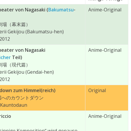
eater von Nagasaki (
Bakumatsu
-
Anime-Original
劇場（幕末篇）
erii Gekijou (Bakumatsu-hen)
 2012
heater von Nagasaki
Anime-Original
icher
Teil)
劇場（現代篇）
rii Gekijou (Gendai-hen)
 2012
tdown zum Himmel(reich)
Original
国へのカウントダウン
 Kauntodaun
iccio
Anime-Original
*
nnige Komposition“ wird genauso