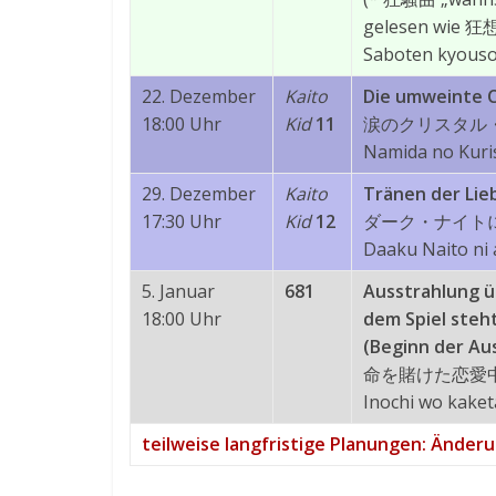
gelesen wie 狂想
Saboten kyous
22. Dezember
Kaito
Die umweinte C
18:00 Uhr
Kid
11
涙のクリスタル
Namida no Kuri
29. Dezember
Kaito
Tränen der Lie
17:30 Uhr
Kid
12
ダーク・ナイト
Daaku Naito ni 
5. Januar
681
Ausstrahlung üb
18:00 Uhr
dem Spiel steh
(Beginn der Au
命を賭けた恋愛
Inochi wo kaketa
teilweise langfristige Planungen: Änder