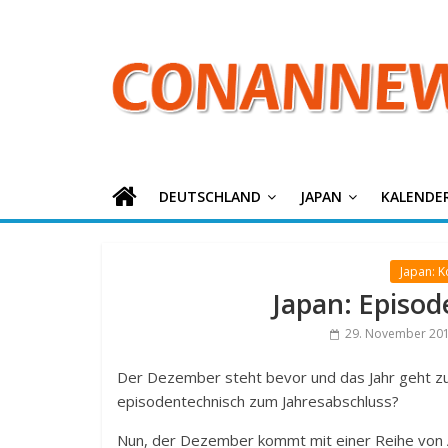
ConanNews.or
Zum
Inhalt
springen
Detektiv
Conan
News
DEUTSCHLAND
JAPAN
KALENDE
Japan: 
Japan: Episo
29. November 20
Der Dezember steht bevor und das Jahr geht z
episodentechnisch zum Jahresabschluss?
Nun, der Dezember kommt mit einer Reihe von A