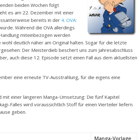
menden beiden Wochen folgt
 geht es am 22. Dezember mit einer
essanterweise bereits in der
4. OVA
:
 wurde. Während die OVA allerdings
ie Handlung miteinbezogen werden
ohl deutlich näher am Original halten. Sogar für die letzte
gesehen: Der Meisterdieb beschert uns zum Jahresabschluss
er, auch diese 12. Episode setzt einen Fall aus dem aktuellsten
ember eine erneute TV-Ausstrahlung, für die eigens eine
d mit einer längeren Manga-Umsetzung: Die fünf Kapitel
Falles wird voraussichtlich Stoff für einen Vierteiler liefern.
pause geben.
Manga-Vorlage