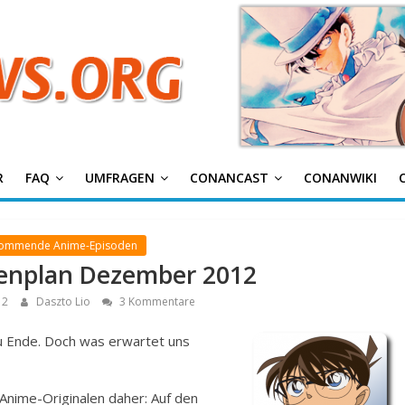
g
R
FAQ
UMFRAGEN
CONANCAST
CONANWIKI
Kommende Anime-Episoden
denplan Dezember 2012
12
Daszto Lio
3 Kommentare
u Ende. Doch was erwartet uns
nime-Originalen daher: Auf den