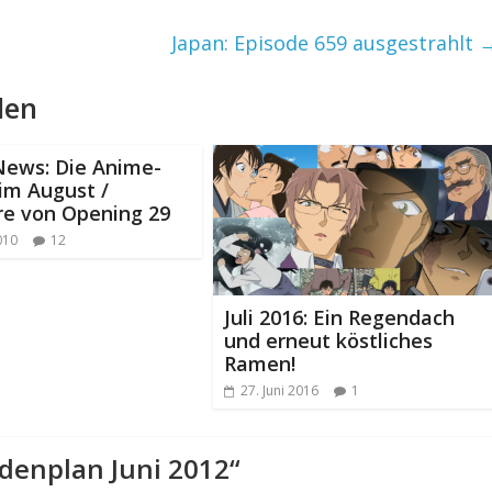
Japan: Episode 659 ausgestrahlt
len
News: Die Anime-
im August /
re von Opening 29
2010
12
Juli 2016: Ein Regendach
und erneut köstliches
Ramen!
27. Juni 2016
1
odenplan Juni 2012
“