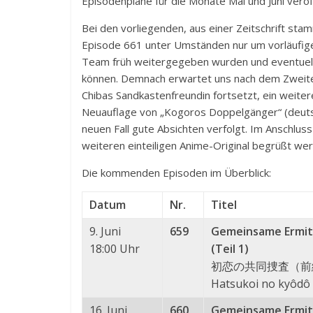
Episodenpläne für die Monate Mai und Juni veröf
Bei den vorliegenden, aus einer Zeitschrift st
Episode 661 unter Umständen nur um vorläufige
Team früh weitergegeben wurden und eventuell
können. Demnach erwartet uns nach dem Zweitei
Chibas Sandkastenfreundin fortsetzt, ein weiter
Neuauflage von „Kogoros Doppelgänger“ (deut
neuen Fall gute Absichten verfolgt. Im Anschlus
weiteren einteiligen Anime-Original begrüßt we
Die kommenden Episoden im Überblick:
Datum
Nr.
Titel
9. Juni
659
Gemeinsame Ermitt
18:00 Uhr
(Teil 1)
初恋の共同捜査（前
Hatsukoi no kyôdô
16. Juni
660
Gemeinsame Ermitt