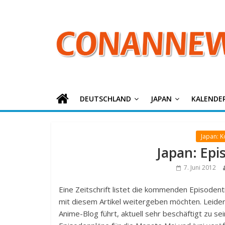
ConanNews.or
Zum
Inhalt
springen
Detektiv
Conan
News
DEUTSCHLAND
JAPAN
KALENDE
Japan: 
Japan: Epi
7. Juni 2012
Eine Zeitschrift listet die kommenden Episodentit
mit diesem Artikel weitergeben möchten. Leider
Anime-Blog führt, aktuell sehr beschäftigt zu sei