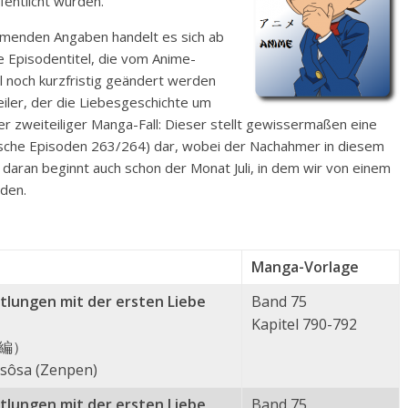
fentlicht wurden.
ammenden Angaben handelt es sich ab
 Episodentitel, die vom Anime-
 noch kurzfristig geändert werden
ler, der die Liebesgeschichte um
er zweiteiliger Manga-Fall: Dieser stellt gewissermaßen eine
sche Episoden 263/264) dar, wobei der Nachahmer in diesem
s daran beginnt auch schon der Monat Juli, in dem wir von einem
rden.
Manga-Vorlage
lungen mit der ersten Liebe
Band 75
Kapitel 790-792
編）
 sôsa (Zenpen)
lungen mit der ersten Liebe
Band 75