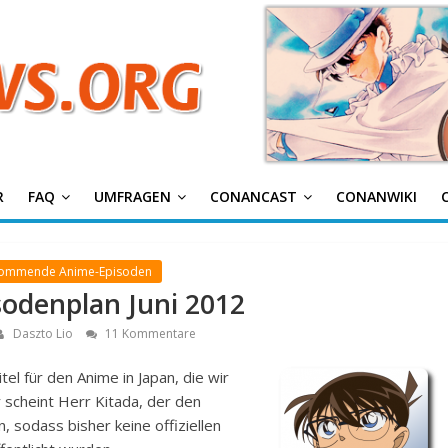
g
R
FAQ
UMFRAGEN
CONANCAST
CONANWIKI
Kommende Anime-Episoden
sodenplan Juni 2012
Daszto Lio
11 Kommentare
el für den Anime in Japan, die wir
 scheint Herr Kitada, der den
n, sodass bisher keine offiziellen