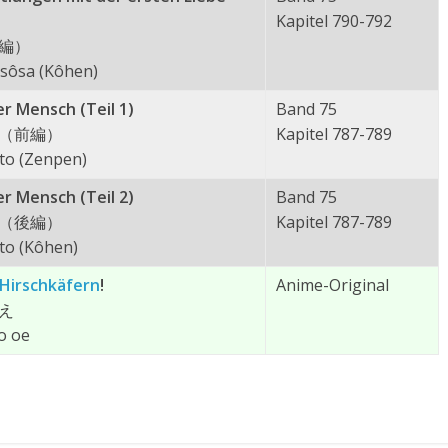
Kapitel 790-792
編）
 sôsa (Kôhen)
er Mensch (Teil 1)
Band 75
（前編）
Kapitel 787-789
ito (Zenpen)
er Mensch (Teil 2)
Band 75
（後編）
Kapitel 787-789
ito (Kôhen)
Hirschkäfern
!
Anime-Original
え
o oe