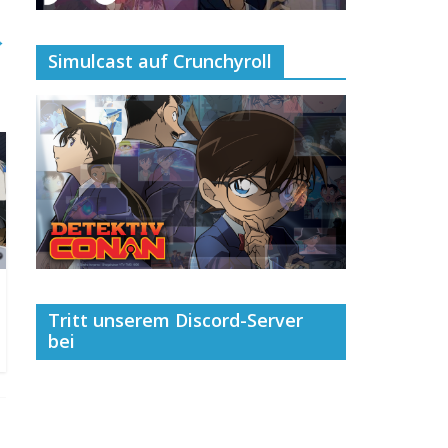
→
Simulcast auf Crunchyroll
Tritt unserem Discord-Server
bei