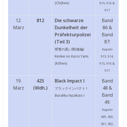
(Chūhen)
915, 916 &
917
12.
812
Die schwarze
Band
März
Dunkelheit der
86 &
Präfekturpolizei
Band
(Teil 3)
87:
県警の黒い闇(
後編)
Kapitel
Kenkei no Kuroi Yami
913, 914,
(Kōhen)
915, 916 &
917
19.
425
Black Impact I
Band
März
(Wdh.)
48 &
ブラックインパクト I
Band
Burakku Inpakuto I
49:
Kapitel
499, 500,
501, 502,