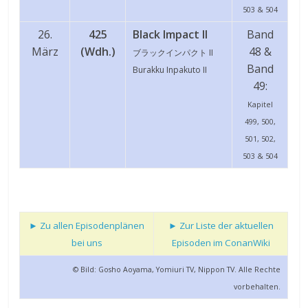
503 & 504
26.
425
Black Impact II
Band
März
(Wdh.)
48 &
ブラックインパクト I
I
Band
Burakku Inpakuto II
49:
Kapitel
499, 500,
501, 502,
503 & 504
► Zu allen Episodenplänen
► Zur Liste der aktuellen
bei uns
Episoden im ConanWiki
© Bild: Gosho Aoyama, Yomiuri TV, Nippon TV. Alle Rechte
vorbehalten.