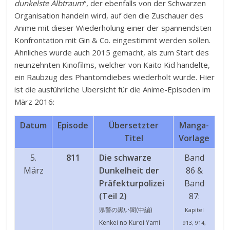
dunkelste Albtraum
“, der ebenfalls von der Schwarzen
Organisation handeln wird, auf den die Zuschauer des
Anime mit dieser Wiederholung einer der spannendsten
Konfrontation mit Gin & Co. eingestimmt werden sollen.
Ähnliches wurde auch 2015 gemacht, als zum Start des
neunzehnten Kinofilms, welcher von Kaito Kid handelte,
ein Raubzug des Phantomdiebes wiederholt wurde. Hier
ist die ausführliche Übersicht für die Anime-Episoden im
März 2016:
Datum
Episode
Übersetzter
Manga-
Titel
Vorlage
5.
811
Die schwarze
Band
März
Dunkelheit der
86 &
Präfekturpolizei
Band
(Teil 2)
87:
県警の黒い闇(
中編)
Kapitel
Kenkei no Kuroi Yami
913, 914,