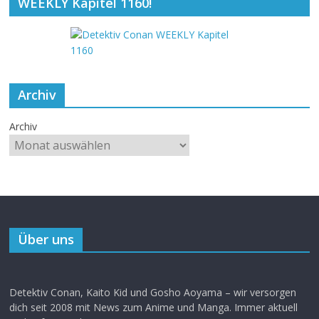
WEEKLY Kapitel 1160!
Archiv
Archiv
Über uns
Detektiv Conan, Kaito Kid und Gosho Aoyama – wir versorgen
dich seit 2008 mit News zum Anime und Manga. Immer aktuell