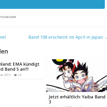
/ SHOGAKUKAN
mel
Band 108 erscheint im April in Japan
len
hland: EMA kündigt
id Band 5 an?!
uar 2013
10
Jetzt erhältlich: Yaiba Band
3