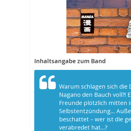
Inhaltsangabe zum Band
Warum schlagen sich die D
Nagano den Bauch voll?! Es
Freunde plötzlich mitten 
Selbstentzündung… Außer
beschattet – wer ist die g
verabredet hat…?