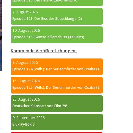
Episode 515: Der Pechvogel-Grandprix
7. August 2026
Episode 121: Der Biss der Seeschlange (2)
10. August 2026
Episode 516: Gentas Killerschuss (Teil eins)
Kommende Veröffentlichungen:
8. August 2026
Episode 124 (Wdh.): Der Serienmörder von Osaka (1)
15. August 2026
Episode 125 (Wdh.): Der Serienmörder von Osaka (2)
25. August 2026
Deutscher Kinostart von Film 29!
9. September 2026
Blu-ray-Box 9