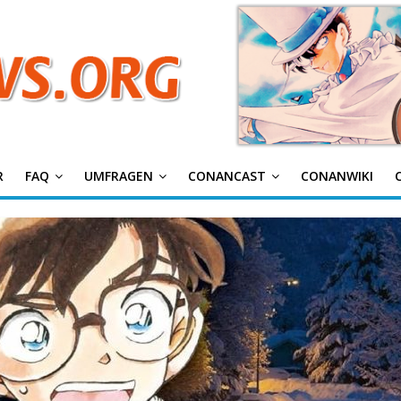
g
R
FAQ
UMFRAGEN
CONANCAST
CONANWIKI