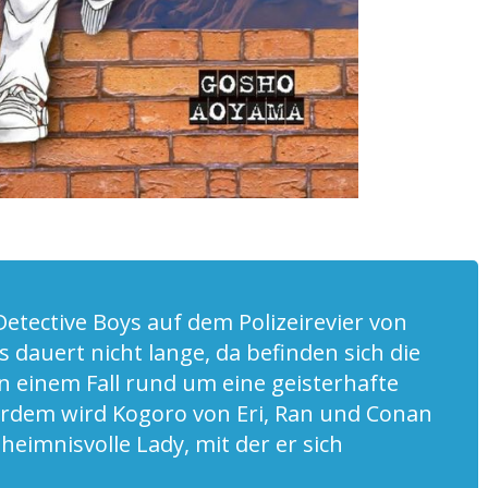
etective Boys auf dem Polizeirevier von
 dauert nicht lange, da befinden sich die
in einem Fall rund um eine geisterhafte
dem wird Kogoro von Eri, Ran und Conan
eheimnisvolle Lady, mit der er sich