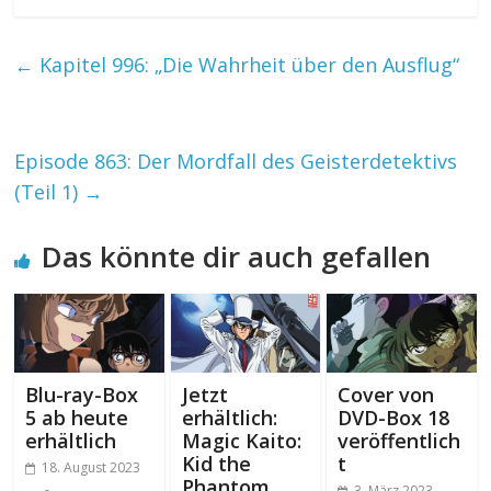
←
Kapitel 996: „Die Wahrheit über den Ausflug“
Episode 863: Der Mordfall des Geisterdetektivs
(Teil 1)
→
Das könnte dir auch gefallen
Blu-ray-Box
Jetzt
Cover von
5 ab heute
erhältlich:
DVD-Box 18
erhältlich
Magic Kaito:
veröffentlich
Kid the
t
18. August 2023
Phantom
3. März 2023