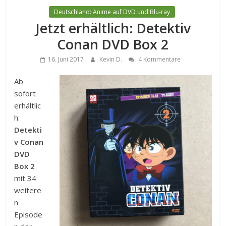
Deutschland: Anime auf DVD und Blu-ray
Jetzt erhältlich: Detektiv
Conan DVD Box 2
16. Juni 2017
Kevin D.
4 Kommentare
Ab
sofort
erhältlic
h:
Detekti
v Conan
DVD
Box 2
mit 34
weitere
n
Episode