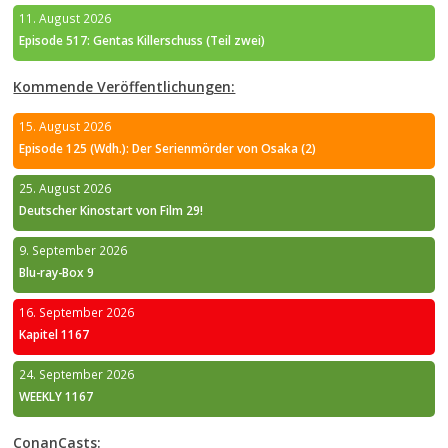
11. August 2026
Episode 517: Gentas Killerschuss (Teil zwei)
Kommende Veröffentlichungen:
15. August 2026
Episode 125 (Wdh.): Der Serienmörder von Osaka (2)
25. August 2026
Deutscher Kinostart von Film 29!
9. September 2026
Blu-ray-Box 9
16. September 2026
Kapitel 1167
24. September 2026
WEEKLY 1167
ConanCasts: