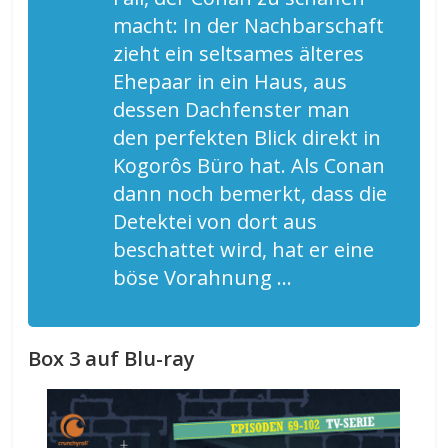
macht: In der Nachbarschaft
zieht ein seltsames älteres
Ehepaar in ein Haus, aus
dessen Dachfenster man
den perfekten Blick direkt in
Kogorôs Büro hat. Als Conan
dann noch bemerkt, dass die
Detektei von dort aus
beschattet wird, hat er eine
böse Vorahnung …
Box 3 auf Blu-ray