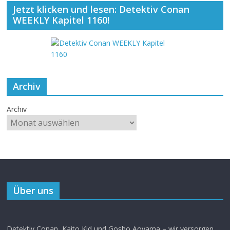
Jetzt klicken und lesen: Detektiv Conan
WEEKLY Kapitel 1160!
Archiv
Archiv
Über uns
Detektiv Conan, Kaito Kid und Gosho Aoyama – wir versorgen