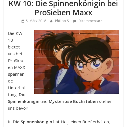
KW 10: Die Spinnenkönigin bei
ProSieben Maxx
5. März 2018
Philipp S.
0 Kommentare
Die KW
10
bietet
uns bei
ProSieb
en MAXX
spannen
de
Unterhal
tung:
Die
Spinnenkönigin
und
Mysteriöse Buchstaben
stehen
uns bevor!
In
Die Spinnenkönigin
hat Heiji einen Brief erhalten,