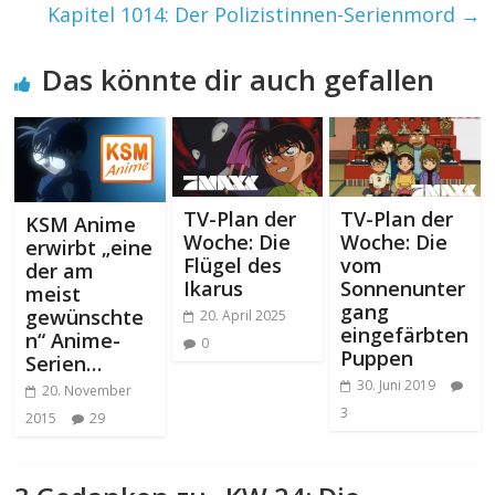
Kapitel 1014: Der Polizistinnen-Serienmord
→
Das könnte dir auch gefallen
TV-Plan der
TV-Plan der
KSM Anime
Woche: Die
Woche: Die
erwirbt „eine
Flügel des
vom
der am
Ikarus
Sonnenunter
meist
gang
gewünschte
20. April 2025
eingefärbten
n“ Anime-
0
Puppen
Serien…
30. Juni 2019
20. November
3
2015
29