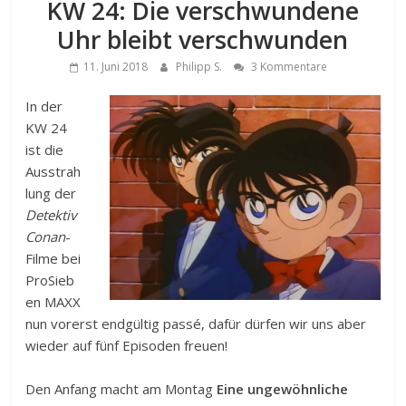
KW 24: Die verschwundene
Uhr bleibt verschwunden
11. Juni 2018
Philipp S.
3 Kommentare
In der
KW 24
ist die
Ausstrah
lung der
Detektiv
Conan
-
Filme bei
ProSieb
en MAXX
nun vorerst endgültig passé, dafür dürfen wir uns aber
wieder auf fünf Episoden freuen!
Den Anfang macht am Montag
Eine ungewöhnliche