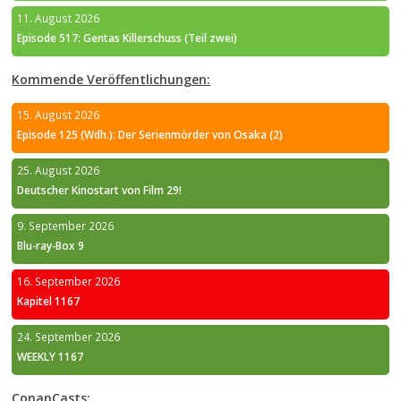
11. August 2026
Episode 517: Gentas Killerschuss (Teil zwei)
Kommende Veröffentlichungen:
15. August 2026
Episode 125 (Wdh.): Der Serienmörder von Osaka (2)
25. August 2026
Deutscher Kinostart von Film 29!
9. September 2026
Blu-ray-Box 9
16. September 2026
Kapitel 1167
24. September 2026
WEEKLY 1167
ConanCasts: