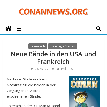
Zum
Inhalt
springen
ConanNews.org
Detektiv
Conan
Frankreich
Vereinigte Staaten
News
Neue Bände in den USA und
Frankreich
23. März 2010
Philipp S.
An dieser Stelle noch ein
Nachtrag für die beiden in der
vergangenen Woche
erschienenen Bände.
So erschien der 34. Manga-Band