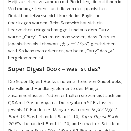
Heiji zu sehen, zusammen mit Gerichten, die mit ihnen in
Verbindung stehen – und die von der japanischen
Redaktion teilweise nicht korrekt ins Englische
übertragen wurden. Beim Sandwich hat sich ein
Leerzeichen reingeschmuggelt und aus dem Curry
wurde „Carry“. Dazu muss man wissen, dass Curry im
Japanischen als Lehnwort „
カレー
“ (
Karē
) geschrieben
wird. So kann man erkennen, wo beim „Carry“ das „a“
hergekommen ist.
Super Digest Book – was ist das?
Die Super Digest Books sind eine Reihe von Guidebooks,
die Fälle und Handlungselemente des Manga
zusammenfassen. Zudem enthalten sie zumeist auch ein
Q&A mit Gosho Aoyama. Die regulären SDBs fassen
jeweils 10 Bände des Manga zusammen.
Super Digest
Book 10 Plus
behandelt Band 1-10,
Super Digest Book
20 Plus
behandelt Band 11-20, und so weiter. Seit dem
Release von
Super Digest Book 90 Plus
gab es bisher