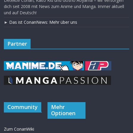
Detektiv Conan, Kaito Kid und Gosho Aoyama – wir versorgen
dich seit 2008 mit News zum Anime und Manga. Immer aktuell
und auf Deutsch!
►
Das ist ConanNews: Mehr über uns
Partner
Community
Mehr
Optionen
Zum ConanWiki